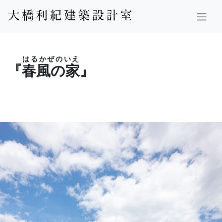
はるかぜのいえ
『
春風の家
』