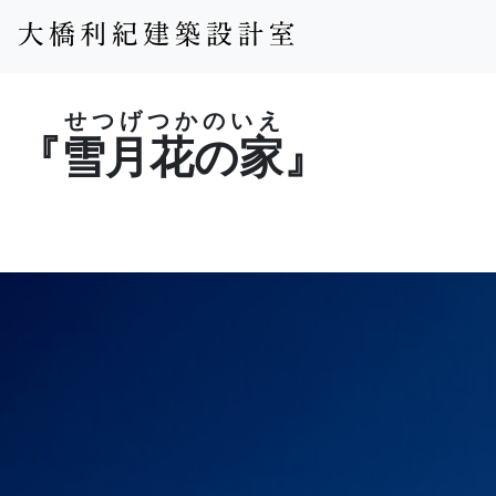
せつげつかのいえ
『
雪月花の家
』