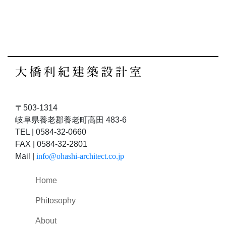
〒503-1314
岐阜県養老郡養老町高田 483-6
TEL | 0584-32-0660
FAX | 0584-32-2801
Mail |
info@ohashi-architect.co.jp
Home
Phi
l
osophy
About