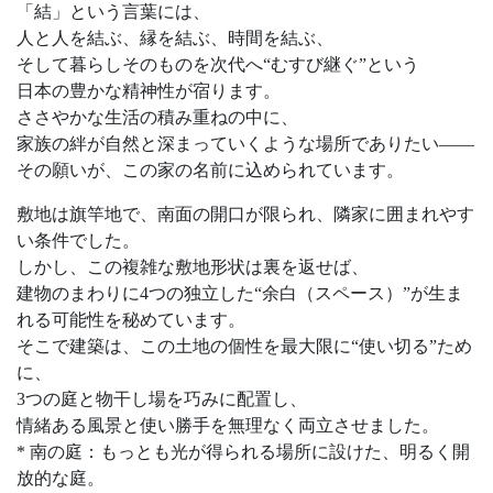
「結」という言葉には、
人と人を結ぶ、縁を結ぶ、時間を結ぶ、
そして暮らしそのものを次代へ“むすび継ぐ”という
日本の豊かな精神性が宿ります。
ささやかな生活の積み重ねの中に、
家族の絆が自然と深まっていくような場所でありたい――
その願いが、この家の名前に込められています。
敷地は旗竿地で、南面の開口が限られ、隣家に囲まれやす
い条件でした。
しかし、この複雑な敷地形状は裏を返せば、
建物のまわりに4つの独立した“余白（スペース）”が生ま
れる可能性を秘めています。
そこで建築は、この土地の個性を最大限に“使い切る”ため
に、
3つの庭と物干し場を巧みに配置し、
情緒ある風景と使い勝手を無理なく両立させました。
* 南の庭：もっとも光が得られる場所に設けた、明るく開
放的な庭。