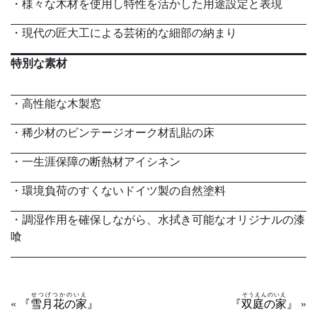
・様々な木材を使用し特性を活かした用途設定と表現
・現代の匠大工による芸術的な細部の納まり
特別な素材
・高性能な木製窓
・稀少材のビンテージオーク材乱貼の床
・一生涯保障の断熱材アイシネン
・環境負荷のすくないドイツ製の自然塗料
・調湿作用を確保しながら、水拭き可能なオリジナルの漆
喰
せつげつかのいえ
そうえんのいえ
«
『
雪月花の家
』
『
双庭の家
』
»