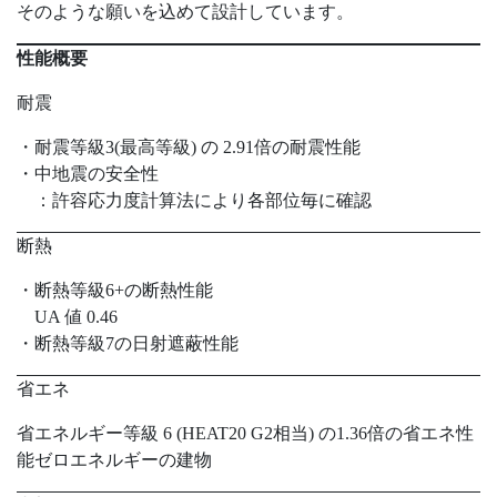
そのような願いを込めて設計しています。
性能概要
耐震
・耐震等級3(最高等級) の 2.91倍の耐震性能
・中地震の安全性
：許容応力度計算法により各部位毎に確認
断熱
・断熱等級6+の断熱性能
UA 値 0.46
・断熱等級7の日射遮蔽性能
省エネ
省エネルギー等級 6 (HEAT20 G2相当) の1.36倍の省エネ性
能ゼロエネルギーの建物