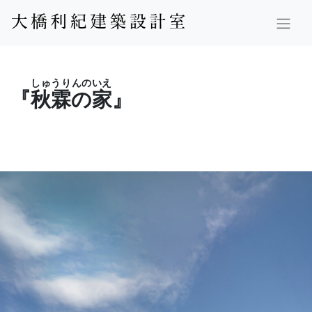
しゅうりんのいえ
『
秋霖の家
』