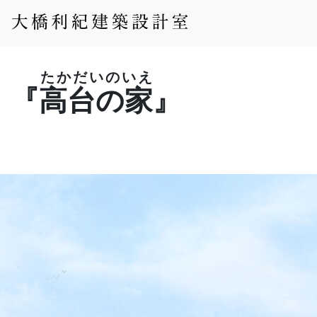
たかだいのいえ
『
高台の家
』