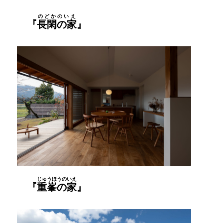
のどかのいえ
『
長閑の家
』
じゅうほうのいえ
『
重峯の家
』