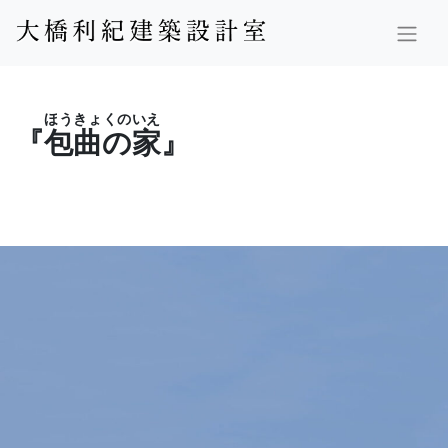
ほうきょくのいえ
『
包曲の家
』