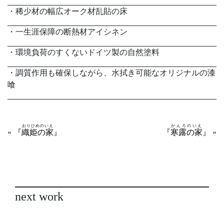
・稀少材の幅広オーク材乱貼の床
・一生涯保障の断熱材アイシネン
・環境負荷のすくないドイツ製の自然塗料
・調質作用も確保しながら、水拭き可能なオリジナルの漆
喰
おりひめのいえ
かんろのいえ
«
『
織姫の家
』
『
寒露の家
』
»
next work